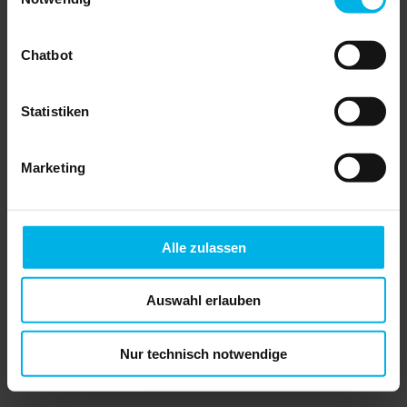
Materialkosten und die Löhne für
Handwerker und Dienstleister können die
Ausgaben rasch in die Höhe schnellen
lassen. Angesichts dessen ist es
Chatbot
verständlich, dass viele Bauherren nach
Möglichkeiten suchen, um Kosten zu
sparen. In einigen Bereichen geht das
Statistiken
problemlos. Aber Vorsicht: Nicht überall ist
es ratsam, den Rotstift anzusetzen.
Bauherren sollten zwischen sinnvoller
Kostensenkung und riskanten
Marketing
Einsparungen unterscheiden.
An Materialqualität nicht sparen
Letzteres umfasst vor allem alles, was mit
der Statik des Gebäudes zu tun hat. Ein
Alle zulassen
stabiles und sicheres Gebäude erfordert
eine sorgfältige Planung und hochwertige
Materialien. Gleiches gilt für das
Fundament. Fehler oder Nachlässigkeiten
Auswahl erlauben
an dieser Stelle können zu erheblichen
Problemen führen, die langfristig teurer
sind als die anfänglichen Einsparungen.
Auch beim Thema Dämmung sollte man
Nur technisch notwendige
sich jede Sparmaßnahme zweimal
überlegen. Schließlich ist eine gute
Dämmung notwendig für die