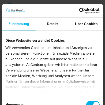
Zustimmung
Details
Über Cookies
Diese Webseite verwendet Cookies
Wir verwenden Cookies, um Inhalte und Anzeigen zu
personalisieren, Funktionen für soziale Medien anbieten
zu können und die Zugriffe auf unsere Website zu
analysieren. Außerdem geben wir Informationen zu Ihrer
Einsparpotenzial im Neubau
Verwendung unserer Website an unsere Partner für
Kosten senken ohne Kompromisse
soziale Medien, Werbung und Analysen weiter. Unsere
Partner führen diese Informationen möglicherweise mit
Der Bau eines Eigenheims ist eine der
größten Investitionen im Leben vieler
weiteren Daten zusammen, die Sie ihnen bereitgestellt
Menschen. Steigende Baupreise und hohe
haben oder die sie im Rahmen Ihrer Nutzung der Dienste
Zinsen lassen den Traum vom eigenen
Domizil oft zur finanziellen
gesammelt haben.
Einwilligungsauswahl
Herausforderung werden. Die gestiegenen
Grundstückspreise, die hohen
Notwendig