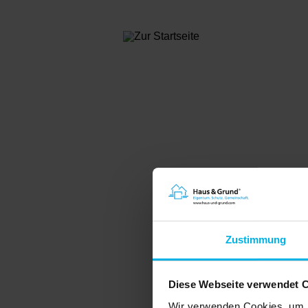
Online-Produkte
Mietvert
Mietverträge
Mieters
Digitale Signierung
Mietkau
Betriebskostenabrechnung
Mietkau
NEU: Mietkautionskonto
Betrieb
Webinare
Indexre
Systemvoraussetzungen
Wohnun
HUGMentor
Wohnun
Menü
Neu bei uns?
Wohnu
Infos für Bestandskunden
Musterb
WEG-Ver
BonitätsManager
Freibet
Zustimmung
Bonitätsauskunft
Erbscha
Haus & Grund
Haushalt
MieterMappe
absetz
Diese Webseite verwendet 
Handwer
Steuer
Wir verwenden Cookies, um I