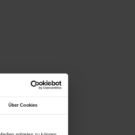
werden
Kontakt
s & Grund Online-Produkte
tverträge
itale Signierung mit SCHUFA-
ntitätsprüfung
riebskostenabrechnung
binare
Über Cookies
etzt informieren!
 Medien anbieten zu können