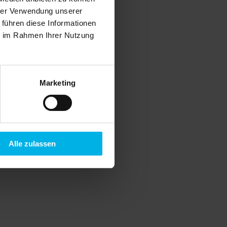
hrer Verwendung unserer
 führen diese Informationen
ie im Rahmen Ihrer Nutzung
Marketing
Alle zulassen
n in kündigungsrelevanter Höhe in
ch einer kurzen „Geh- und Ziehzeit“ die
 sich gar nicht erst lange mit
ft.
ben werden. Dabei kommt es nur darauf
ieters ein beendeter Mietvertrag,
m genügt.