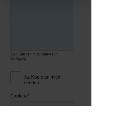
1365 Zeichen in 10 Zeilen zur
Verfügung
Ja, Kopie an mich
senden
Captcha*
Bitte geben Sie das 
Ergebnis ein von: 
fünf mal drei