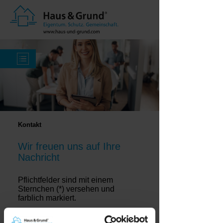
Kontakt
Wir freuen uns auf Ihre
Nachricht
Pflichtfelder sind mit einem
Sternchen (*) versehen und
farblich markiert.