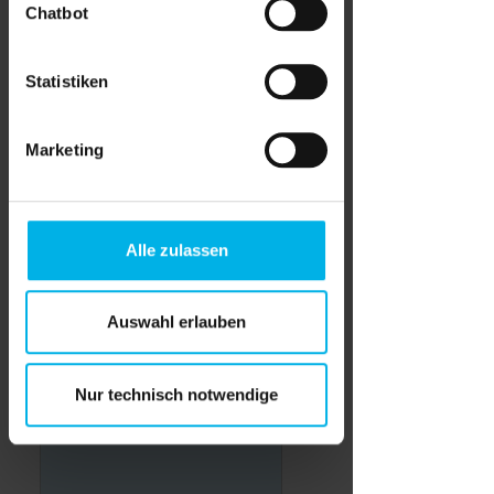
Chatbot
Nutzung der Dienste gesammelt
haben.
E-Mail*
Statistiken
Marketing
2. Nachricht
Betreff*
Alle zulassen
Auswahl erlauben
Nachricht*
Nur technisch notwendige