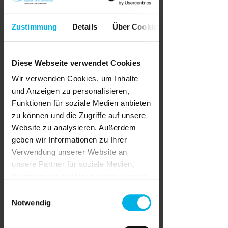
1. Persönliche Angaben
Zustimmung
Details
Über Cookies
Kundennummer
Diese Webseite verwendet Cookies
Vorname*
Wir verwenden Cookies, um Inhalte
und Anzeigen zu personalisieren,
Funktionen für soziale Medien anbieten
zu können und die Zugriffe auf unsere
Name*
Website zu analysieren. Außerdem
geben wir Informationen zu Ihrer
Verwendung unserer Website an
unsere Partner für soziale Medien,
Firma
Werbung und Analysen weiter. Unsere
Partner führen diese Informationen
Einwilligungsauswahl
möglicherweise mit weiteren Daten
Notwendig
zusammen, die Sie ihnen bereitgestellt
Telefon
haben oder die sie im Rahmen Ihrer