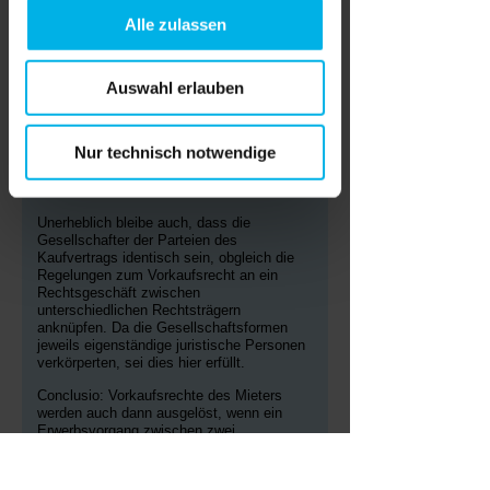
vollzogene Realteilung des Grundstücks,
Alle zulassen
doch sei sie aufgrund ihres Schutzzwecks
analog auch auf diesen Fall anzuwenden.
Denn der Schutzzweck der Norm
erschöpfe sich nicht allein in der
Auswahl erlauben
Verhinderung einer Verdrängung des
Mieters. Er solle auch die Möglichkeit
haben, die Wohnung zu einem Kaufpreis
Nur technisch notwendige
zu erwerben, den auch ein Dritter zahlen
würde. Dieser zweite Aspekt sei hier
verletzt worden.
Unerheblich bleibe auch, dass die
Gesellschafter der Parteien des
Kaufvertrags identisch sein, obgleich die
Regelungen zum Vorkaufsrecht an ein
Rechtsgeschäft zwischen
unterschiedlichen Rechtsträgern
anknüpfen. Da die Gesellschaftsformen
jeweils eigenständige juristische Personen
verkörperten, sei dies hier erfüllt.
Conclusio: Vorkaufsrechte des Mieters
werden auch dann ausgelöst, wenn ein
Erwerbsvorgang zwischen zwei
unterschiedlichen Personengesellschaften
stattfindet, deren Gesellschafter identisch
sind und dabei die Schutzrechte eines