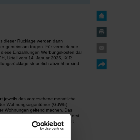
Aus dieser Rücklage werden dann
mer gemeinsam tragen. Für vermietende
en diese Einzahlungen Werbungskosten dar
, Urteil vom 14. Januar 2025, IX R
ungsrücklage steuerlich abziehbar sind.
t jeweils das vorgesehene monatliche
ft der Wohnungseigentümer (GdWE)
 der Wohnungen geltend machen. Das
nt: Ein Werbungskostenabzug könne erst
 am Gemeinschaftseigentum verbraucht