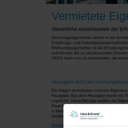
Vermietete Ei
Steuerliche Abziehbarkeit der Er
Wohnungseigentümer zahlen in die Erhaltu
Erhaltungs- und Instandsetzungsmaßnahm
Wohnungseigentümer ist die Erhaltungsrü
und können die zu versteuernden Einnahm
19/24) hatte nun zu entscheiden, ab welc
Hausgeld nicht als Werbungskos
Die Kläger vermieteten mehrere Eigentum
Hausgeld. Aus dem Hausgeld wurde ein T
zugeführt. Diese Beträge wollten die Ei
Finanzamt erkannte diese Beträge jedoch
in dem Jahr erfolgen, in dem die zurückg
würden. Auch das in der Folge angerufen
Bundesfinanzhof setzt Zusammenh