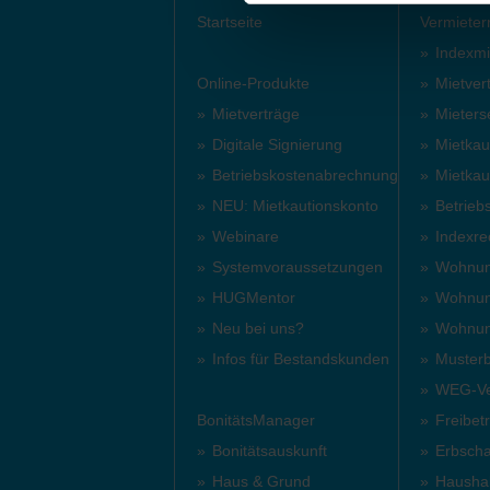
Startseite
Vermieter
Indexmi
Online-Produkte
Mietvert
Mietverträge
Mieters
Digitale Signierung
Mietkau
Betriebskostenabrechnung
Mietkau
NEU: Mietkautionskonto
Betrieb
Webinare
Indexre
Systemvoraussetzungen
Wohnun
HUGMentor
Wohnun
Neu bei uns?
Wohnu
Infos für Bestandskunden
Musterb
WEG-Ver
BonitätsManager
Freibet
Bonitätsauskunft
Erbscha
Haus & Grund
Haushalt