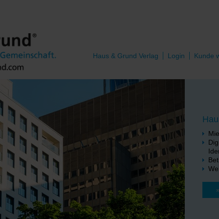
Haus & Grund Verlag
Login
Kunde 
Hau
Mie
Dig
Ide
Bet
We