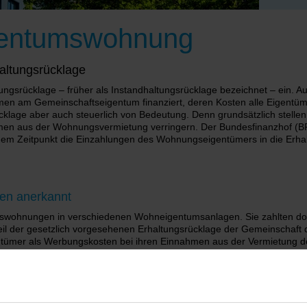
gentumswohnung
haltungsrücklage
ngsrücklage – früher als Instandhaltungsrücklage bezeichnet – ein. 
en am Gemeinschaftseigentum finanziert, deren Kosten alle Eigentü
cklage aber auch steuerlich von Bedeutung. Denn grundsätzlich stell
en aus der Wohnungsvermietung verringern. Der Bundesfinanzhof (BFH
hem Zeitpunkt die Einzahlungen des Wohnungseigentümers in die Erhalt
ten anerkannt
swohnungen in verschiedenen Wohneigentumsanlagen. Sie zahlten dor
eil der gesetzlich vorgesehenen Erhaltungsrücklage der Gemeinscha
gentümer als Werbungskosten bei ihren Einnahmen aus der Vermietung
 nicht als Werbungskosten bei den Vermietungseinkünften an. Argume
elegten Mittel für die tatsächlich angefallenen Erhaltungsmaßnahmen
e Finanzgericht wies die Klage der Wohnungseigentümer ab.
ang zur Vermietungstätigkeit voraus