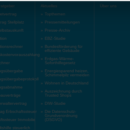
ratgeber
Aktuelles
Über uns
etvertrag
Topthemen
rag Stellplatz
Pressemitteilungen
elbstauskunft
Presse-Archiv
tion
EBZ-Studie
tionsrechner
Bundesförderung für
effiziente Gebäude
skostenvorauszahlung
Erdgas-Wärme-
chner
Soforthilfegesetz
gsübergabe
Energiesparend heizen,
Schimmelpilz vermeiden
gsübergabeprotokoll
Wohnen in Deutschland
ngsabnahme
Auszeichnung durch
auverträge
Trusted Shops
waltervertrag
DIW-Studie
rag Erbschaftssteuer
Die Datenschutz-
Grundverordnung
ftssteuer Immobilie
(DSGVO)
shilfe steuerlich