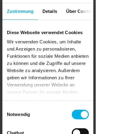
Zustimmung
Details
Über Cookies
Benutzeranleitung
» Anleitung für Neu- und Bestandskunden
Diese Webseite verwendet Cookies
Wir verwenden Cookies, um Inhalte
Formulare für Vermieter
und Anzeigen zu personalisieren,
Funktionen für soziale Medien anbieten
» Hinweise des Vermieters an den Mieter
zur Datenverarbeitung
zu können und die Zugriffe auf unsere
(Online-Mietverträge)
Website zu analysieren. Außerdem
» Hinweise des Vermieters an den Mieter
geben wir Informationen zu Ihrer
zur Datenverarbeitung
Verwendung unserer Website an
(Papierverträge)
unsere Partner für soziale Medien,
» Mieterselbstauskunft
Werbung und Analysen weiter. Unsere
(ausfüllbares PDF-Formular)
Partner führen diese Informationen
Einwilligungsauswahl
» Wohnungsübergabe-/-abnahmeprotokoll
möglicherweise mit weiteren Daten
(ausfüllbares PDF-Formular)
Notwendig
zusammen, die Sie ihnen bereitgestellt
haben oder die sie im Rahmen Ihrer
Chatbot