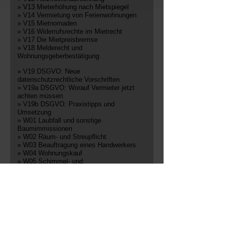
» V13 Mieterhöhung nach Mietspiegel
» V14 Vermietung von Ferienwohnungen
» V15 Mietnomaden
» V16 Widerrufsrechte im Mietrecht
» V17 Die Mietpreisbremse
» V18 Melderecht und
Wohnungsgeberbestätigung
» V19 DSGVO: Neue
datenschutzrechtliche Vorschriften
» V19a DSGVO: Worauf Vermieter jetzt
achten müssen
» V19b DSGVO: Praxistipps und
Umsetzung
» W01 Laubfall und sonstige
Baumimmissionen
» W02 Räum- und Streupflicht
» W03 Beauftragung eines Handwerkers
» W04 Wohnungskauf
» W05 Schimmel- und
Feuchtigkeitsschäden vermeiden
» W06 Tipps gegen Einbrecher
» W07 Bevollmächtigter
Bezirksschornsteinfeger: Zuständigkeiten
» W09 Schutz gegen Wohnungseinbruch |
Förderprogramme des Staates
» W10 Begründung von
Wohnungseigentum