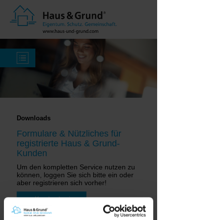
Downloads
Formulare & Nützliches für
registrierte Haus & Grund-
Kunden
Um den kompletten Service nutzen zu
können, loggen Sie sich bitte ein oder
aber registrieren sich vorher!
» Kunden-Login
» Kunde werden