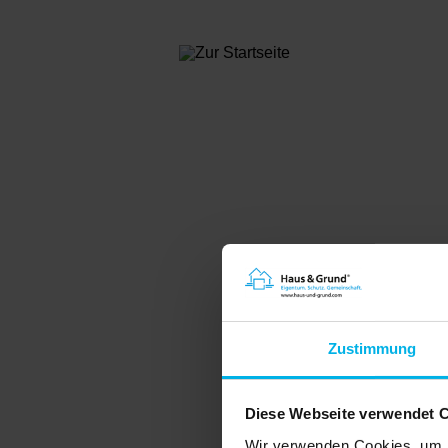
Online-Produkte
Mietvert
Mietverträge
Mieters
Digitale Signierung
Mietkau
Betriebskostenabrechnung
Mietkau
NEU: Mietkautionskonto
Betrieb
Webinare
Indexre
Systemvoraussetzungen
Wohnun
HUGMentor
Wohnun
Menü
Neu bei uns?
Wohnu
Infos für Bestandskunden
Musterb
WEG-Ver
BonitätsManager
Freibet
Zustimmung
Bonitätsauskunft
Erbscha
Haus & Grund
Haushalt
MieterMappe
absetz
Diese Webseite verwendet 
Handwer
Steuer
Wir verwenden Cookies, um I