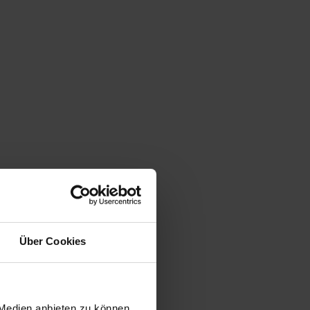
werden
Kontakt
s & Grund Online-Produkte
tverträge
itale Signierung mit SCHUFA-
ntitätsprüfung
riebskostenabrechnung
binare
Über Cookies
etzt informieren!
 Medien anbieten zu können