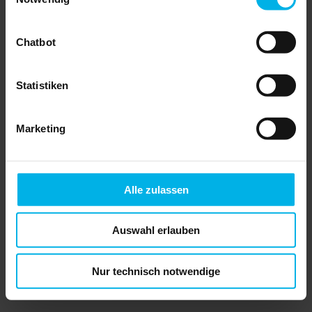
Vermieter die Untervermietung
grundsätzlich verweigern. Wir erklären die
rechtlichen Rahmenbedingungen.
Chatbot
Muss der Vermieter die
Untervermietung erlauben?
Die Untervermietung muss der Vermieter
Statistiken
nicht erlauben, wenn der Mieter
beispielsweise eine Mietwohnung für
Feriengäste anbieten möchte. Eine solche
Nutzung kann oftmals aufgrund von
Marketing
bauordnungsrechtlichen Regelungen oder
auch aufgrund von Zweckentfremdung
unzulässig sein und mit Bußgeld bestraft
werden. Gleiches gilt, wenn der Mieter die
Wohnung mit Gewerbemietvertrag
Alle zulassen
untervermieten, also der Untermieter
beispielsweise die Wohnräume als Büro
nutzen möchte. Auch diese Nutzung ist
regelmäßig nicht zulässig.
Auswahl erlauben
Nur technisch notwendige
Haus & Grund Mietverträge mit
Identitätsprüfung digital signieren
Sparen Sie sich das