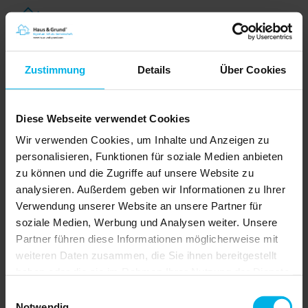
Zustimmung
Details
Über Cookies
Diese Webseite verwendet Cookies
Wir verwenden Cookies, um Inhalte und Anzeigen zu
personalisieren, Funktionen für soziale Medien anbieten
zu können und die Zugriffe auf unsere Website zu
analysieren. Außerdem geben wir Informationen zu Ihrer
Verwendung unserer Website an unsere Partner für
Wohnraummietrecht
soziale Medien, Werbung und Analysen weiter. Unsere
Wann Untervermietung untersagt
Partner führen diese Informationen möglicherweise mit
werden kann
weiteren Daten zusammen, die Sie ihnen bereitgestellt
Ob rechtliche Vorgaben,
Zustimmungspflichten oder potenzielle
haben oder die sie im Rahmen Ihrer Nutzung der Dienste
Risiken – die Untervermietung von
gesammelt haben.
Wohnraum bringt Herausforderungen mit
Einwilligungsauswahl
sich, und in einigen Fällen darf ein
Notwendig