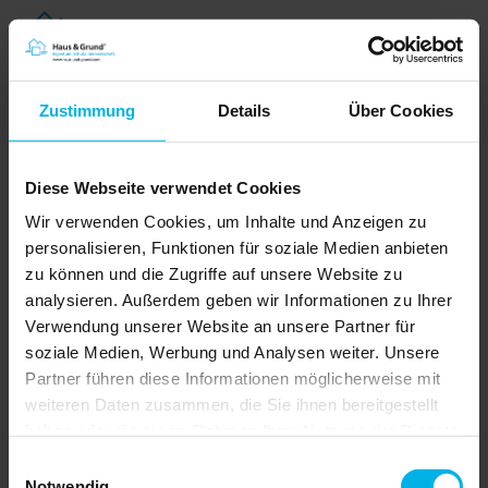
Zustimmung
Details
Über Cookies
Diese Webseite verwendet Cookies
Wir verwenden Cookies, um Inhalte und Anzeigen zu
personalisieren, Funktionen für soziale Medien anbieten
zu können und die Zugriffe auf unsere Website zu
analysieren. Außerdem geben wir Informationen zu Ihrer
WEG-Verwaltervertrag
Verwendung unserer Website an unsere Partner für
Die Entscheidung für
soziale Medien, Werbung und Analysen weiter. Unsere
Wohnungseigentum ist
Partner führen diese Informationen möglicherweise mit
gefallen. Nun muss das
weiteren Daten zusammen, die Sie ihnen bereitgestellt
Eigentum verwaltet werden.
haben oder die sie im Rahmen Ihrer Nutzung der Dienste
Das ist teilweise in
gesammelt haben.
Wohnungseigentümergemeinschaften
Einwilligungsauswahl
nicht so einfach. Um so wichtiger ist ein
Notwendig