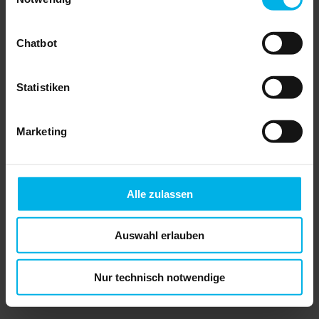
gut qualifizierter Verwalter der
gemeinsam mit der Gemeinschaft die
Immobilie verwaltet. Für ein
ausgewogenes Verhältnis auf
Chatbot
Augenhöhe ist es wichtig, einen
Verwaltervertrag zu schließen, der
sowohl den Interessen der
Wohnungseigentümer als auch denen
Statistiken
der Verwalter gerecht wird. Denn auch
wenn der Verwalter der Dienstleister
der Wohnungsgemeinschaft ist,
Marketing
handelt es sich immer um ein Geben
und Nehmen.
Haus & Grund und der VDIV haben daher
einen gemeinsamen Verwaltervertrag
erstellt, der transparent und eindeutig ist
Alle zulassen
und in dem sich Wohnungseigentümer und
Verwalter gleichermaßen wiederfinden
können. Er ist so strukturiert, dass er
sowohl kleinen als auch großen
Auswahl erlauben
Gemeinschaften angepasst werden kann.
Verwalter und Wohnungseigentümer sehen
auf einen Blick, welche Leistungen durch
den Verwalter erbracht werden.
Nur technisch notwendige
Damit der Vertrag noch besser wird und
Sie Ihre Wünsche einbringen können,