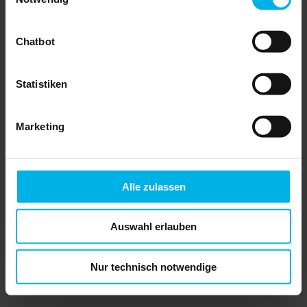
Chatbot
Übertragung und Vererbung von
Grundbesitz
PREIS: 29,95 EUR
inkl. MwSt., zzgl.
Statistiken
Versandkosten
Menge:
Marketing
» In den Warenkorb legen
» Leseprobe anzeigen
Alle zulassen
ISBN: 978-3-96434-032-0
Autor: RA Dr. Hans Reinold Horst
Auflage: 4. Auflage 2022
Auswahl erlauben
Inhalt
Nur technisch notwendige
Die Broschüre widmet sich neben der
lebzeitigen Übertragung des eigenen
Vermögens an die (späteren) Erben und
der Darstellung des gesamten Erbrechts