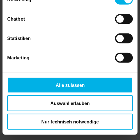
Chatbot
Statistiken
Die Patientenverfügung und
Vorsorgevollmacht
PREIS: 12,95 EUR
inkl. MwSt., zzgl.
Marketing
Versandkosten
Menge:
Alle zulassen
» In den Warenkorb legen
» Leseprobe anzeigen
Auswahl erlauben
ISBN: 978-3-96434-026-9
Autoren: Ludger Bornewasser/Manfred
Hacker
Nur technisch notwendige
Auflage: 4. Auflage 2022
Seiten: 72 Seiten