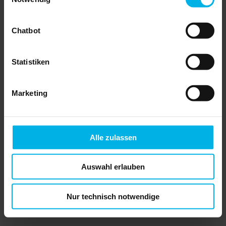
Chatbot
Kauf und Verkauf einer
Eigentumswohnung
PREIS: 18,95 EUR
inkl. MwSt., zzgl.
Statistiken
Versandkosten
Menge:
Marketing
» In den Warenkorb legen
» Leseprobe anzeigen
Alle zulassen
ISBN: 978-3-96434-051-1
Autoren: Christ / Sommer
Auflage: 2. Auflage 2025
Auswahl erlauben
Seiten: 216
Beschreibung
Nur technisch notwendige
Der Kauf und Verkauf einer
Eigentumswohnung birgt für alle
Beteiligten zahlreiche Fallstricke, die es