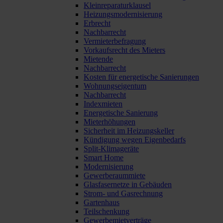
Kleinreparaturklausel
Heizungsmodernisierung
Erbrecht
Nachbarrecht
Vermieterbefragung
Vorkaufsrecht des Mieters
Mietende
Nachbarrecht
Kosten für energetische Sanierungen
Wohnungseigentum
Nachbarrecht
Indexmieten
Energetische Sanierung
Mieterhöhungen
Sicherheit im Heizungskeller
Kündigung wegen Eigenbedarfs
Split-Klimageräte
Smart Home
Modernisierung
Gewerberaummiete
Glasfasernetze in Gebäuden
Strom- und Gasrechnung
Gartenhaus
Teilschenkung
Gewerbemietverträge