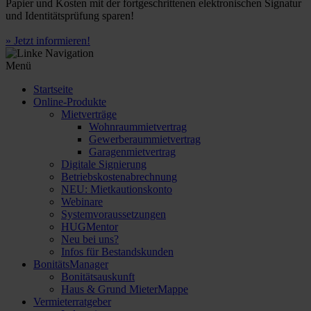
Papier und Kosten mit der fortgeschrittenen elektronischen Signatur
und Identitätsprüfung sparen!
» Jetzt informieren!
Menü
Startseite
Online-Produkte
Mietverträge
Wohnraummietvertrag
Gewerberaummietvertrag
Garagenmietvertrag
Digitale Signierung
Betriebskostenabrechnung
NEU: Mietkautionskonto
Webinare
Systemvoraussetzungen
HUGMentor
Neu bei uns?
Infos für Bestandskunden
BonitätsManager
Bonitätsauskunft
Haus & Grund MieterMappe
Vermieterratgeber