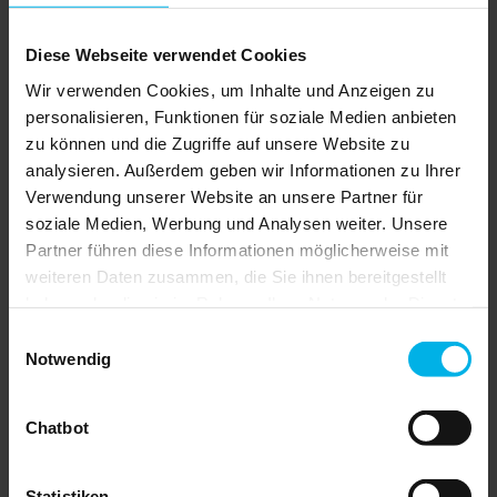
Wohnrecht
Grundsteuerranking 2024
Diese Webseite verwendet Cookies
Mietrechtsänderungen
Mietkündigung und Räumungsklage
Wir verwenden Cookies, um Inhalte und Anzeigen zu
Finanzierung
Gebäudeenergiegesetz (GEG)
personalisieren, Funktionen für soziale Medien anbieten
Elektronische Rechnungen
zu können und die Zugriffe auf unsere Website zu
Mietendeckel
analysieren. Außerdem geben wir Informationen zu Ihrer
Lastenzuschuss
Zahlungsverzug
Verwendung unserer Website an unsere Partner für
Mietkündigung
soziale Medien, Werbung und Analysen weiter. Unsere
Wohnungseigentum
Partner führen diese Informationen möglicherweise mit
Kürzung der Förderung von
Energieberatungen
weiteren Daten zusammen, die Sie ihnen bereitgestellt
Urteil zur Mietkaution
haben oder die sie im Rahmen Ihrer Nutzung der Dienste
Grundsteuer
gesammelt haben.
Einsparpotenzial im Neubau
Einwilligungsauswahl
Entwicklung am Immobilienmarkt
Notwendig
Heizung richtig warten
Sanierungsmaßnahmen
Kennzahlen der Wärmepumpe
Chatbot
Immobilienkauf
Kaution
Grundsteuer-Bundesmodell
Immobilienverwaltung in der GdWE
Statistiken