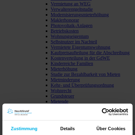
Vermietung an WEG
Verwalterentgeltstudie
Modernisierungsmieterhöhung
Maklerhonorar
Photovoltaik-Anlagen
Betriebskosten
Wohnungseigentum
Selbstnutzer im Nachteil
Vermietete Eigentumswohnung
Kaufpreisaufteilung für die Abschreibung
Kostenverteilung in der GdWE
Kinderreiche Familien
Mieterhöhung
Studie zur Bezahlbarkeit von Mieten
Mietminderung
Kehr- und Überprüfungsordnung
Wohnrecht
Grundsteuer
Mietende
Neue Gesetzgebung
Sturmschäden
Wohnraummietrecht
Wohnkostenbelastung
Zustimmung
Details
Über Cookies
Grundsteuer
Auswirkungen der Grunderwerbsteuer