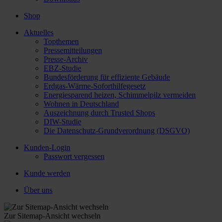
Shop
Aktuelles
Topthemen
Pressemitteilungen
Presse-Archiv
EBZ-Studie
Bundesförderung für effiziente Gebäude
Erdgas-Wärme-Soforthilfegesetz
Energiesparend heizen, Schimmelpilz vermeiden
Wohnen in Deutschland
Auszeichnung durch Trusted Shops
DIW-Studie
Die Datenschutz-Grundverordnung (DSGVO)
Kunden-Login
Passwort vergessen
Kunde werden
Über uns
Zur Sitemap-Ansicht wechseln