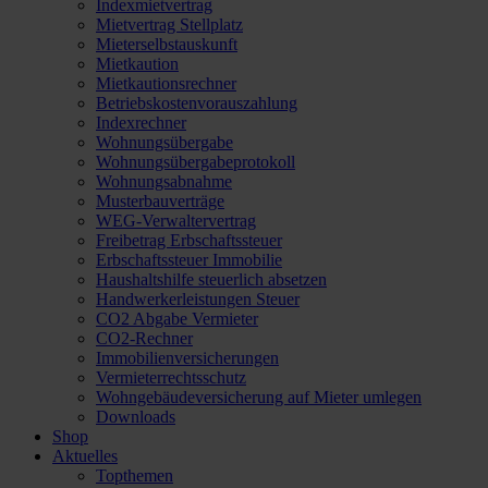
Indexmietvertrag
Mietvertrag Stellplatz
Mieterselbstauskunft
Mietkaution
Mietkautionsrechner
Betriebskostenvorauszahlung
Indexrechner
Wohnungsübergabe
Wohnungsübergabeprotokoll
Wohnungsabnahme
Musterbauverträge
WEG-Verwaltervertrag
Freibetrag Erbschaftssteuer
Erbschaftssteuer Immobilie
Haushaltshilfe steuerlich absetzen
Handwerkerleistungen Steuer
CO2 Abgabe Vermieter
CO2-Rechner
Immobilienversicherungen
Vermieterrechtsschutz
Wohngebäudeversicherung auf Mieter umlegen
Downloads
Shop
Aktuelles
Topthemen