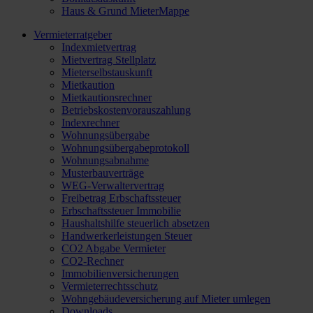
Haus & Grund MieterMappe
Vermieterratgeber
Indexmietvertrag
Mietvertrag Stellplatz
Mieterselbstauskunft
Mietkaution
Mietkautionsrechner
Betriebskostenvorauszahlung
Indexrechner
Wohnungsübergabe
Wohnungsübergabeprotokoll
Wohnungsabnahme
Musterbauverträge
WEG-Verwaltervertrag
Freibetrag Erbschaftssteuer
Erbschaftssteuer Immobilie
Haushaltshilfe steuerlich absetzen
Handwerkerleistungen Steuer
CO2 Abgabe Vermieter
CO2-Rechner
Immobilienversicherungen
Vermieterrechtsschutz
Wohngebäudeversicherung auf Mieter umlegen
Downloads