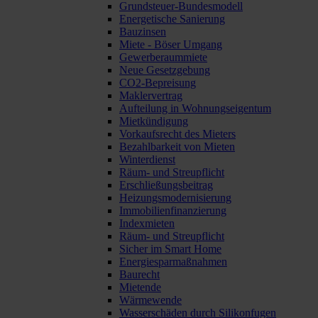
Grundsteuer-Bundesmodell
Energetische Sanierung
Bauzinsen
Miete - Böser Umgang
Gewerberaummiete
Neue Gesetzgebung
CO2-Bepreisung
Maklervertrag
Aufteilung in Wohnungseigentum
Mietkündigung
Vorkaufsrecht des Mieters
Bezahlbarkeit von Mieten
Winterdienst
Räum- und Streupflicht
Erschließungsbeitrag
Heizungsmodernisierung
Immobilienfinanzierung
Indexmieten
Räum- und Streupflicht
Sicher im Smart Home
Energiesparmaßnahmen
Baurecht
Mietende
Wärmewende
Wasserschäden durch Silikonfugen