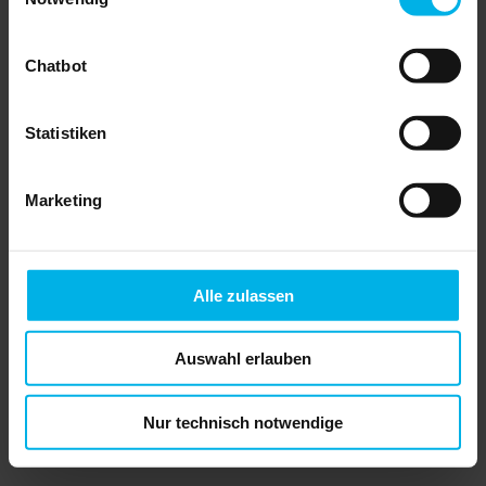
Nachbars Grenzbewuchs
Chatbot
PREIS: 14,95 EUR
inkl. MwSt., zzgl.
Versandkosten
Statistiken
Menge:
Marketing
» In den Warenkorb legen
» Leseprobe anzeigen
ISBN: 978-3-96434-055-9
Alle zulassen
Auflage: 3. Auflage 2025
Autor: RA Dr. Hans Reinold Horst
Seiten: 161
Auswahl erlauben
Inhalt
In dieser Broschüre geht es um das
Nur technisch notwendige
Thema „Beseitigung und Rückschnitt von
Grenzbepflanzungen des Nachbarn“.
Was kann ich von meinem Nachbarn