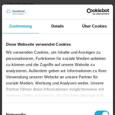
Zustimmung
Details
Über Cookies
Diese Webseite verwendet Cookies
Wir verwenden Cookies, um Inhalte und Anzeigen zu
personalisieren, Funktionen für soziale Medien anbieten
zu können und die Zugriffe auf unsere Website zu
analysieren. Außerdem geben wir Informationen zu Ihrer
Verwendung unserer Website an unsere Partner für
Topthema
soziale Medien, Werbung und Analysen weiter. Unsere
Vermieterbefragung 2026
Partner führen diese Informationen möglicherweise mit
In der Diskussion über den deutschen
weiteren Daten zusammen, die Sie ihnen bereitgestellt
Mietwohnungsmarkt ist häufig von
großen Wohnungskonzernen,
haben oder die sie im Rahmen Ihrer Nutzung der Dienste
steigenden Mieten und anonymen
gesammelt haben.
Investoren die Rede. Die Realität
Einwilligungsauswahl
privater Vermietung sieht anders aus
Notwendig