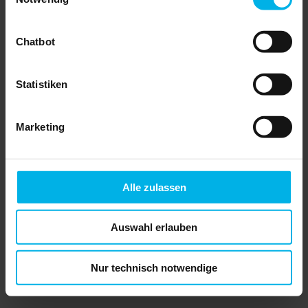
...
» Lesen
Chatbot
Produkttipp
Statistiken
NEU:
Jetzt Kautionskonto bequem
digital eröffnen
Als Haus & Grund-Kunde können Sie
Marketing
Ihr Mietkautionskonto jetzt vollständig
digital, kostenlos und rechtssicher
über unseren Kooperationspartner
heykaution eröffnen.
Alle zulassen
» Details
Auswahl erlauben
Webinar
Mieterhöhung – aber richtig!
Nur technisch notwendige
Dieses Webinar
am 10.09.2026
gibt
Ihnen einen Überblick über die
verschiedenen Formen der
Mieterhöhung, damit die eigene